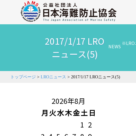
2017/1/17 LRO
※LR
NEWS
ニュース(5)
トップページ
>
LROニュース
>
2017/1/17 LROニュース(5)
2026年8月
月
火
水
木
金
土
日
1
2