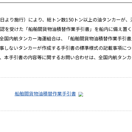
1日より施行）により、総トン数150トン以上の油タンカーが
の承認を受けた「船舶間貨物油積替作業手引書」を船内に備え置
る全国内航タンカー海運組合は、「船舶間貨物油積替作業手引
従事しないタンカーが作成する手引書の標準様式の記載事項に
本手引書の内容等に関するお問い合わせは、全国内航タンカー海運組合(
船舶間貨物油積替作業手引書