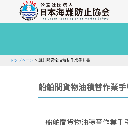
トップページ
>
船舶間貨物油積替作業手引書
船舶間貨物油積替作業手
「船舶間貨物油積替作業手